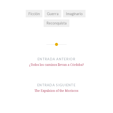
Ficción
Guerra
Imaginario
Reconquista
Navegación
de
ENTRADA ANTERIOR
entradas
¿Todos los caminos llevan a Córdoba?
ENTRADA SIGUIENTE
The Expulsion of the Moriscos