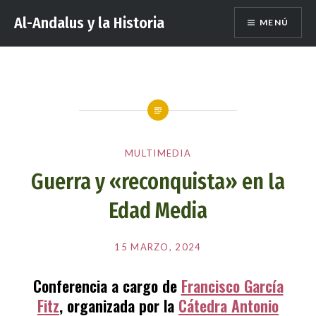
Saltar
Al-Andalus y la Historia
MENÚ
al
contenido
MULTIMEDIA
Guerra y «reconquista» en la
Edad Media
Publicado
el
15 MARZO, 2024
por
EDITORES
Conferencia a cargo de
Francisco García
Fitz
, organizada por la
Cátedra Antonio