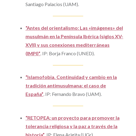
Santiago Palacios (UAM).
“Antes del orientalismo: Las «imágenes» del
musulmán en la Península Ibérica (siglos XV-
XVII) y sus conexiones mediterráneas
(IMPI)”
.
IP: Borja Franco (UNED).
“Islamofobia. Continuidad y cambio en la
tradición antimusulmana: el caso de
España”
.
IP: Fernando Bravo (UAM).
“RETOPEA: un proyecto para promover la
tolerancia religiosa y la paz a través de la
historia”
.
IP: Elena Arigita (UGr).