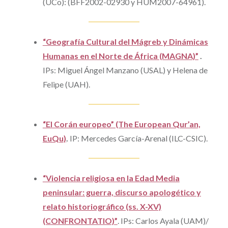
(UCo): (BFF2002-02930 y HUM2007-64961).
“Geografía Cultural del Mágreb y Dinámicas
Humanas en el Norte de África (MAGNA)”
.
IPs: Miguel Ángel Manzano (USAL) y Helena de
Felipe (UAH).
“El Corán europeo” (The European Qur’an,
EuQu)
.
IP: Mercedes García-Arenal (ILC-CSIC).
“Violencia religiosa en la Edad Media
peninsular: guerra, discurso apologético y
relato historiográfico (ss. X-XV)
(CONFRONTATIO)”
.
IPs: Carlos Ayala (UAM)/