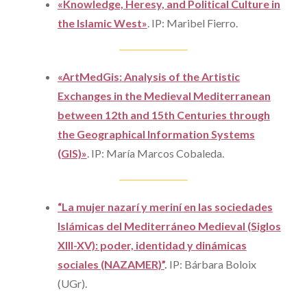
«Knowledge, Heresy, and Political Culture in
the Islamic West»
. IP: Maribel Fierro.
«ArtMedGis
:
Analysis of the Artistic
Exchanges in the Medieval Mediterranean
between 12th and 15th Centuries through
the Geographical Information Systems
(GIS)»
. IP: María Marcos Cobaleda.
“La mujer nazarí y meriní en las sociedades
Islámicas del Mediterráneo Medieval (Siglos
XIII-XV): poder, identidad y dinámicas
sociales (NAZAMER)”
.
IP: Bárbara Boloix
(UGr).