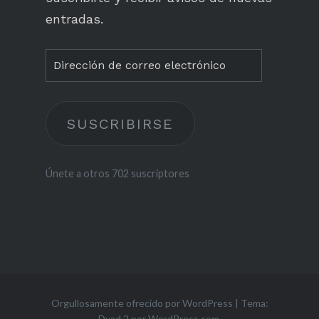
entradas.
Dirección
de
correo
SUSCRIBIRSE
electrónico
Únete a otros 702 suscriptores
Orgullosamente ofrecido por WordPress
|
Tema:
Dyad 2 por
WordPress.com
.