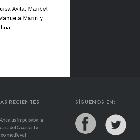
uisa Ávila, Maribel
 Manuela Marín y
lina
AS RECIENTES
SÍGUENOS EN:
Andalus impulsaba la
rbana del Occidente
neo medieval