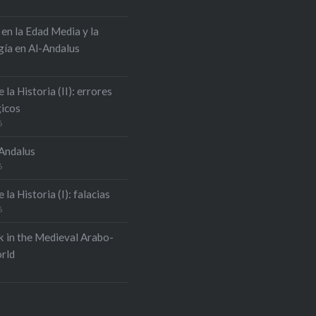
 en la Edad Media y la
ía en Al-Andalus
e la Historia (II): errores
icos
6
-Andalus
6
 la Historia (I): falacias
6
k in the Medieval Arabo-
rld