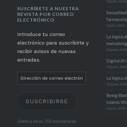
10 julio, 2026
SUSCRÍBETE A NUESTRA
Sexualidad
REVISTA POR CORREO
farmacolog
ELECTRÓNICO
3 julio, 2026
Introduce tu correo
La lógica d
electrónico para suscribirte y
metodológ
26 junio, 202
recibir avisos de nuevas
entradas.
Digital Al
19 junio, 202
Dirección
La lógica de
de
12 junio, 202
correo
Being Blac
SUSCRIBIRSE
electrónico
Islamic Wo
5 junio, 2026
Únete a otros 702 suscriptores