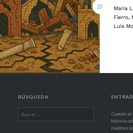
María L
Fierro,
Luis Mo
BÚSQUEDA
ENTRAD
Buscar:
Cuando al-
historia u
mediterrá