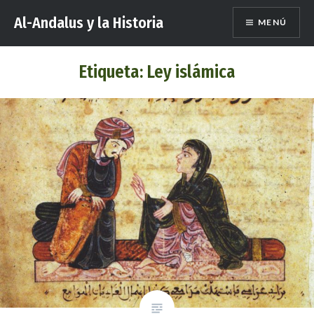
Saltar
Al-Andalus y la Historia
MENÚ
al
contenido
Etiqueta:
Ley islámica