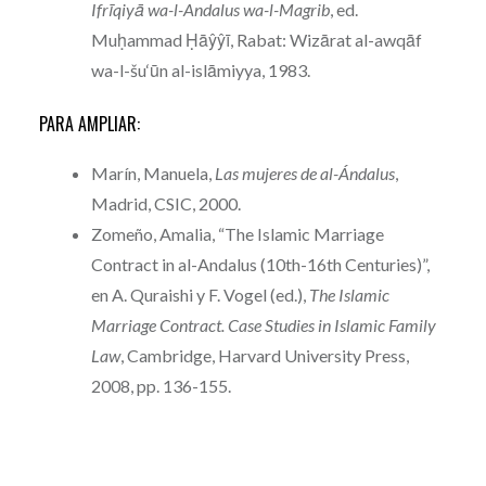
Ifrīqiyā wa-l-Andalus wa-l-Magrib
, ed.
Muḥammad Ḥāŷŷī, Rabat: Wizārat al-awqāf
wa-l-šu‘ūn al-islāmiyya, 1983.
PARA AMPLIAR:
Marín, Manuela,
Las mujeres de al-Ándalus
,
Madrid, CSIC, 2000.
Zomeño, Amalia, “The Islamic Marriage
Contract in al-Andalus (10th-16th Centuries)”,
en A. Quraishi y F. Vogel (ed.),
The Islamic
Marriage Contract. Case Studies in Islamic Family
Law
, Cambridge, Harvard University Press,
2008, pp. 136-155.