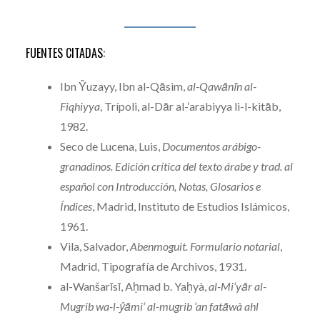
FUENTES CITADAS:
Ibn Ŷuzayy, Ibn al-Qāsim,
al-Qawānīn al-
Fiqhiyya
, Trípoli, al-Dār al-‘arabiyya li-l-kitāb,
1982.
Seco de Lucena, Luis,
Documentos arábigo-
granadinos. Edición crítica del texto árabe y trad. al
español con Introducción, Notas, Glosarios e
Índices
, Madrid, Instituto de Estudios Islámicos,
1961.
Vila, Salvador,
Abenmoguit. Formulario notarial
,
Madrid, Tipografía de Archivos, 1931.
al-Wanšarīsī, Aḥmad b. Yaḥyà,
al-Mi‘yār al-
Mugrib wa-l-ŷāmi‘ al-mugrib ‘an fatāwà ahl