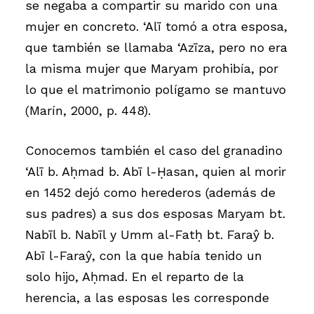
se negaba a compartir su marido con una
mujer en concreto. ‘Alī tomó a otra esposa,
que también se llamaba ‘Azīza, pero no era
la misma mujer que Maryam prohibía, por
lo que el matrimonio polígamo se mantuvo
(Marín, 2000, p. 448).
Conocemos también el caso del granadino
‘Alī b. Aḥmad b. Abī l-Ḥasan, quien al morir
en 1452 dejó como herederos (además de
sus padres) a sus dos esposas Maryam bt.
Nabīl b. Nabīl y Umm al-Fatḥ bt. Faraŷ b.
Abī l-Faraŷ, con la que había tenido un
solo hijo, Aḥmad. En el reparto de la
herencia, a las esposas les corresponde