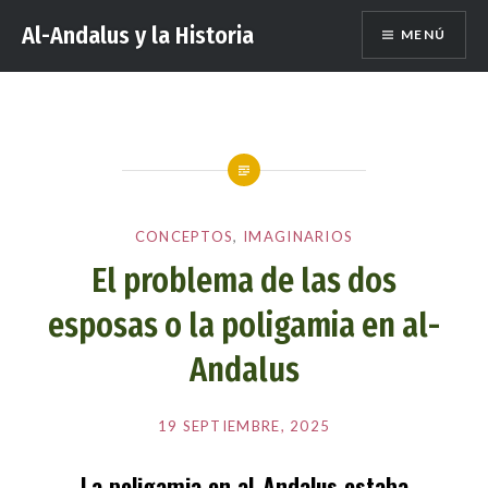
Saltar
Al-Andalus y la Historia
MENÚ
al
contenido
CONCEPTOS
,
IMAGINARIOS
El problema de las dos
esposas o la poligamia en al-
Andalus
Publicado
el
19 SEPTIEMBRE, 2025
por
EDITORES
La poligamia en al-Andalus estaba