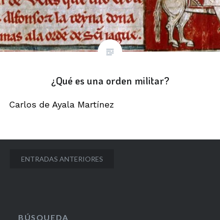
¿Qué es una orden militar?
Carlos de Ayala Martínez
Navegación
ENTRADAS ANTERIORES
de
entradas
BÚSQUEDA