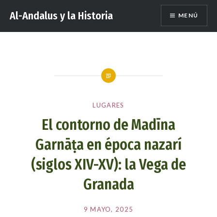
Saltar
Al-Andalus y la Historia
MENÚ
al
contenido
LUGARES
El contorno de Madīna
Garnāṭa en época nazarí
(siglos XIV-XV): la Vega de
Granada
Publicado
el
9 MAYO, 2025