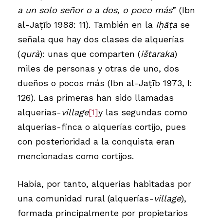
a un solo señor o a dos, o poco más
” (Ibn
al-Jaṭīb 1988: 11). También en la
Iḥāṭa
se
señala que hay dos clases de alquerías
(
qurà
): unas que comparten (
ištaraka
)
miles de personas y otras de uno, dos
dueños o pocos más (Ibn al-Jaṭīb 1973, I:
126). Las primeras han sido llamadas
alquerías-
village
[1]
y las segundas como
alquerías-finca o alquerías cortijo, pues
con posterioridad a la conquista eran
mencionadas como cortijos.
Había, por tanto, alquerías habitadas por
una comunidad rural (alquerías-
village
),
formada principalmente por propietarios