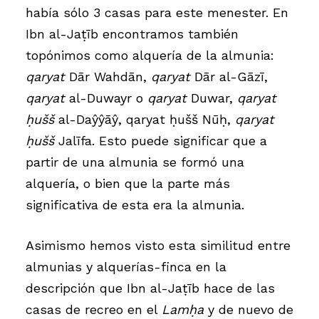
había sólo 3 casas para este menester. En
Ibn al-Jaṭīb encontramos también
topónimos como alquería de la almunia:
qaryat
Dār Wahdān,
qaryat
Dār al-Gāzī,
qaryat
al-Duwayr o
qaryat
Duwar,
qaryat
ḥušš
al-Daŷŷāŷ, qaryat ḥušš Nūḥ,
qaryat
ḥušš
Jalīfa. Esto puede significar que a
partir de una almunia se formó una
alquería, o bien que la parte más
significativa de esta era la almunia.
Asimismo hemos visto esta similitud entre
almunias y alquerías-finca en la
descripción que Ibn al-Jaṭīb hace de las
casas de recreo en el
Lamḥa
y de nuevo de