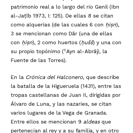
patrimonio real a lo largo del río Genil (Ibn
al-Jaṭīb 1973, I: 125). De ellas 8 se citan
como alquerías (de las cuales 6 con
ḥiṣn
),
3 se mencionan como Dār (una de ellas
con
ḥiṣn
), 2 como huertos (
ḥušš
) y una con
c
su propio topónimo (
Ayn al-Abrāŷ, la
Fuente de las Torres).
En la
Crónica del Halconero
, que describe
la batalla de la Higueruela (1431), entre las
tropas castellanas de Juan II, dirigidas por
Álvaro de Luna, y las nazaríes, se citan
varios lugares de la Vega de Granada.
Entre ellos se mencionan 9
aldeas
que
pertenecían al rey y a su familia, y en otro