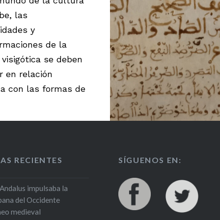
mundo de la cultura
be, las
idades y
rmaciones de la
 visigótica se deben
r en relación
a con las formas de
 o asimilación de
luencias culturales
as»
AS RECIENTES
SÍGUENOS EN:
Andalus impulsaba la
rbana del Occidente
neo medieval