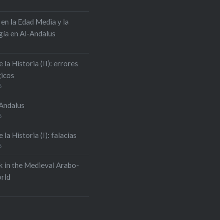
 en la Edad Media y la
ía en Al-Andalus
e la Historia (II): errores
icos
6
-Andalus
6
 la Historia (I): falacias
6
k in the Medieval Arabo-
rld