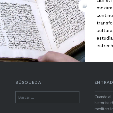
«En el 
mozára
continu
transfo
cultura
estudia
estrech
rechazo
las inf
islámic
BÚSQUEDA
ENTRAD
Buscar:
Cuando al-
historia u
mediterrá