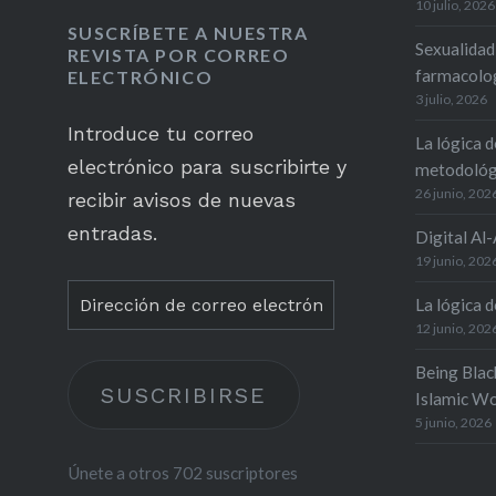
10 julio, 2026
SUSCRÍBETE A NUESTRA
Sexualidad
REVISTA POR CORREO
farmacolog
ELECTRÓNICO
3 julio, 2026
Introduce tu correo
La lógica d
electrónico para suscribirte y
metodológ
26 junio, 202
recibir avisos de nuevas
entradas.
Digital Al
19 junio, 202
Dirección
La lógica de
de
12 junio, 202
correo
Being Blac
SUSCRIBIRSE
electrónico
Islamic Wo
5 junio, 2026
Únete a otros 702 suscriptores