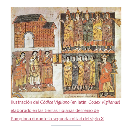
Ilustración del
Códice Vigilano
(en latín:
Codex Vigilanus
)
elaborado en las tierras riojanas del reino de
Pamplona durante la segunda mitad del siglo X