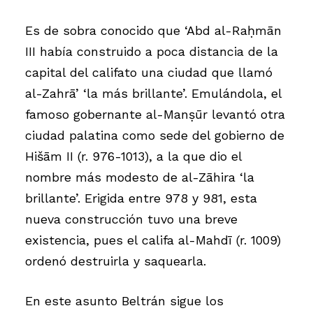
Es de sobra conocido que ‘Abd al-Raḥmān
III había construido a poca distancia de la
capital del califato una ciudad que llamó
al-Zahrā’ ‘la más brillante’. Emulándola, el
famoso gobernante al-Manṣūr levantó otra
ciudad palatina como sede del gobierno de
Hišām II (r. 976-1013), a la que dio el
nombre más modesto de al-Zāhira ‘la
brillante’. Erigida entre 978 y 981, esta
nueva construcción tuvo una breve
existencia, pues el califa al-Mahdī (r. 1009)
ordenó destruirla y saquearla.
En este asunto Beltrán sigue los