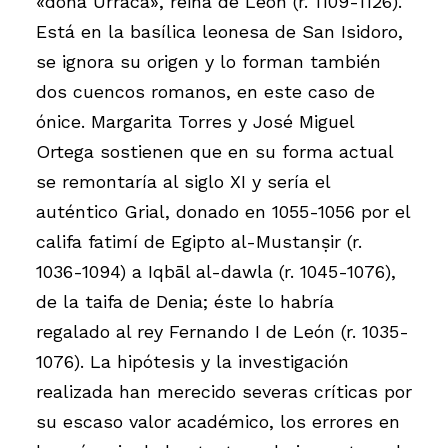
«doña Urraca», reina de León (r. 1109-1126).
Está en la basílica leonesa de San Isidoro,
se ignora su origen y lo forman también
dos cuencos romanos, en este caso de
ónice. Margarita Torres y José Miguel
Ortega sostienen que en su forma actual
se remontaría al siglo XI y sería el
auténtico Grial, donado en 1055-1056 por el
califa fatimí de Egipto al-Mustanṣir (r.
1036-1094) a Iqbāl al-dawla (r. 1045-1076),
de la taifa de Denia; éste lo habría
regalado al rey Fernando I de León (r. 1035-
1076). La hipótesis y la investigación
realizada han merecido severas críticas por
su escaso valor académico, los errores en