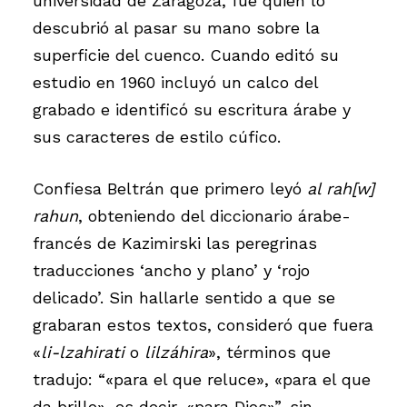
universidad de Zaragoza, fue quien lo
descubrió al pasar su mano sobre la
superficie del cuenco. Cuando editó su
estudio en 1960 incluyó un calco del
grabado e identificó su escritura árabe y
sus caracteres de estilo cúfico.
Confiesa Beltrán que primero leyó
al rah[w]
rahun
, obteniendo del diccionario árabe-
francés de Kazimirski las peregrinas
traducciones ‘ancho y plano’ y ‘rojo
delicado’. Sin hallarle sentido a que se
grabaran estos textos, consideró que fuera
«
li-lzahirati
o
lilzáhira
», términos que
tradujo: “«para el que reluce», «para el que
da brillo», es decir, «para Dios»”, sin