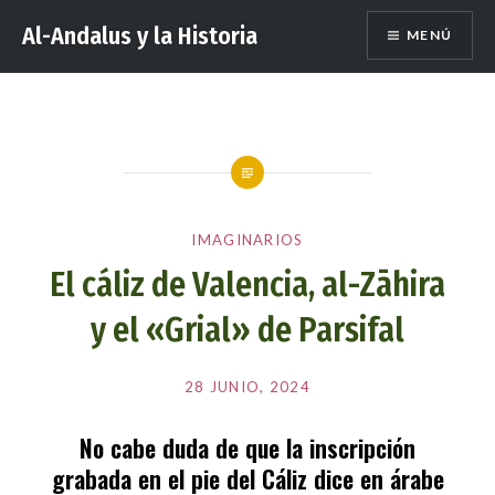
Saltar
Al-Andalus y la Historia
MENÚ
al
contenido
IMAGINARIOS
El cáliz de Valencia, al-Zāhira
y el «Grial» de Parsifal
Publicado
el
28 JUNIO, 2024
por
EDITORES
No cabe duda de que la inscripción
grabada en el pie del Cáliz dice en árabe