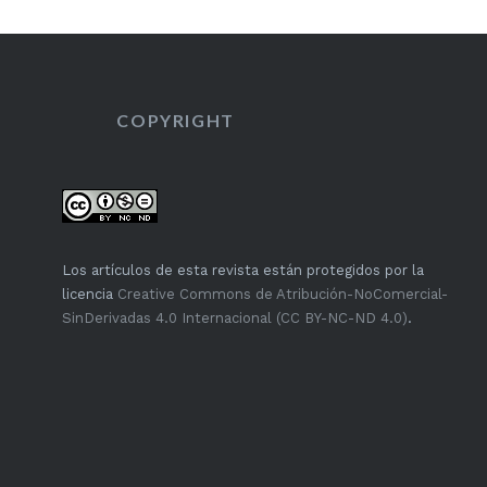
COPYRIGHT
Los artículos de esta revista están protegidos por la
licencia
Creative Commons de Atribución-NoComercial-
SinDerivadas 4.0 Internacional (CC BY-NC-ND 4.0)
.