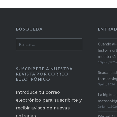
BÚSQUEDA
ENTRAD
Buscar:
Cuando al-
historia u
mediterrá
10 julio, 2026
SUSCRÍBETE A NUESTRA
Sexualidad
REVISTA POR CORREO
farmacolog
ELECTRÓNICO
3 julio, 2026
Introduce tu correo
La lógica d
electrónico para suscribirte y
metodológ
26 junio, 202
recibir avisos de nuevas
entradas.
Digital Al