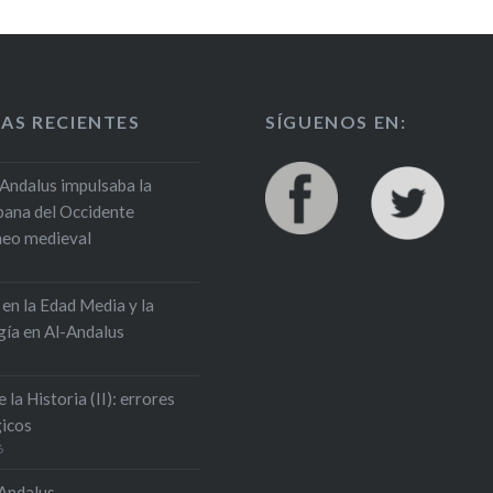
AS RECIENTES
SÍGUENOS EN:
Andalus impulsaba la
rbana del Occidente
neo medieval
 en la Edad Media y la
ía en Al-Andalus
e la Historia (II): errores
icos
6
-Andalus