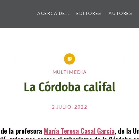
ACERCA DE…
EDITORES
AUTORES
MULTIMEDIA
La Córdoba califal
Publicado
el
2 JULIO, 2022
por
EDITORES
 de la profesora
María Teresa Casal García
, de la U