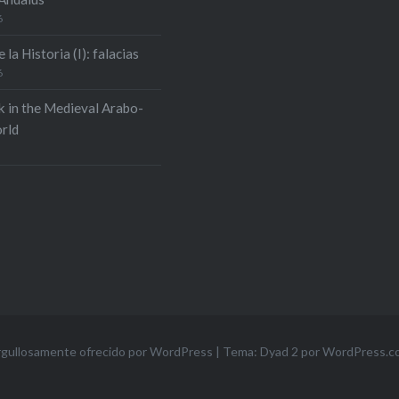
6
 la Historia (I): falacias
6
k in the Medieval Arabo-
rld
gullosamente ofrecido por WordPress
|
Tema: Dyad 2 por
WordPress.c