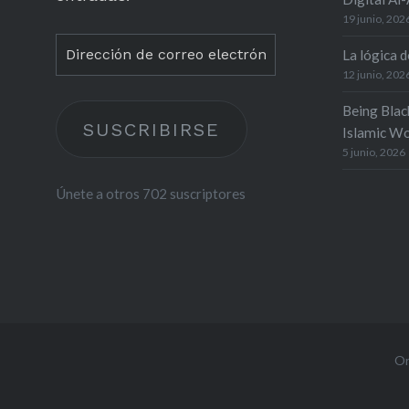
19 junio, 202
Dirección
La lógica de
de
12 junio, 202
correo
Being Blac
SUSCRIBIRSE
electrónico
Islamic Wo
5 junio, 2026
Únete a otros 702 suscriptores
Or