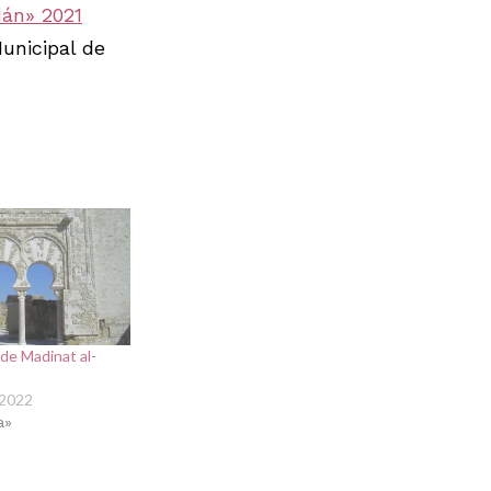
án» 2021
Municipal de
l de Madinat al-
 2022
a»