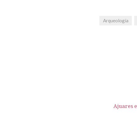
Arqueología
Navegación
de
entradas
Ajuares e