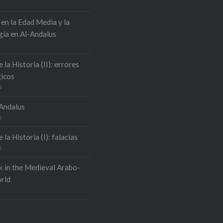
 en la Edad Media y la
ía en Al-Andalus
e la Historia (II): errores
icos
6
-Andalus
6
 la Historia (I): falacias
6
k in the Medieval Arabo-
rld