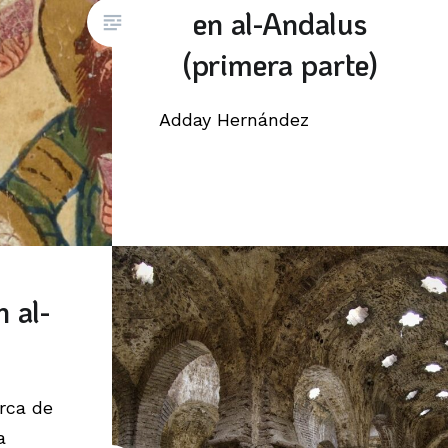
en al-Andalus
(primera parte)
Adday Hernández
 al-
rca de
a