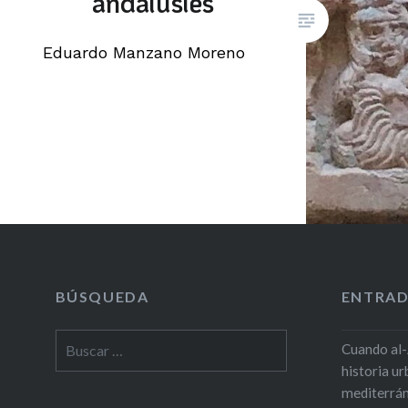
andalusíes
Eduardo Manzano Moreno
BÚSQUEDA
ENTRAD
Buscar:
Cuando al-
historia u
mediterrá