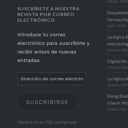
10 julio, 2026
SUSCRÍBETE A NUESTRA
Sexualidad
REVISTA POR CORREO
farmacolog
ELECTRÓNICO
3 julio, 2026
Introduce tu correo
La lógica d
electrónico para suscribirte y
metodológ
26 junio, 202
recibir avisos de nuevas
entradas.
Digital Al
19 junio, 202
Dirección
La lógica de
de
12 junio, 202
correo
Being Blac
SUSCRIBIRSE
electrónico
Islamic Wo
5 junio, 2026
Únete a otros 702 suscriptores