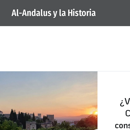
Saltar
Al-Andalus y la Historia
al
contenido
¿V
C
con