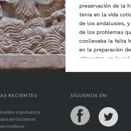
preservación de la h
tenía en la vida coti
de los andalusíes, y
de los problemas q
conllevaba la falta h
en la preparación d
alimentos, en la sal
la comunidad y en l
limpieza de las ciu
AS RECIENTES
SÍGUENOS EN:
Andalus impulsaba la
rbana del Occidente
neo medieval