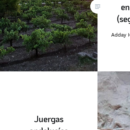
en
(se
Adday 
Juergas