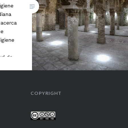
igiene
diana
 acerca
ue
igiene
e
ud de
a
dades
COPYRIGHT