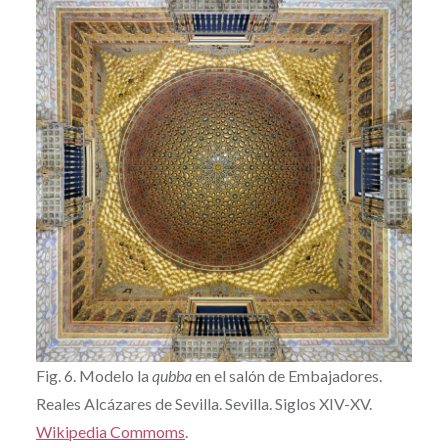
Fig. 6. Modelo la
qubba
en el salón de Embajadores.
Reales Alcázares de Sevilla. Sevilla. Siglos XIV-XV.
Wikipedia Commoms
.