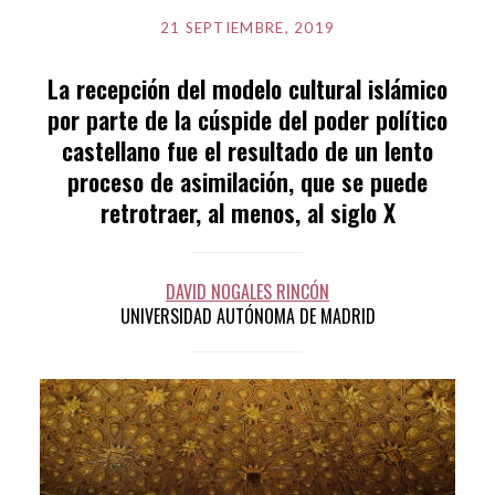
Publicado
el
21 SEPTIEMBRE, 2019
por
EDITORES
La recepción del modelo cultural islámico
por parte de la cúspide del poder político
castellano fue el resultado de un lento
proceso de asimilación, que se puede
retrotraer, al menos, al siglo X
DAVID NOGALES RINCÓN
UNIVERSIDAD AUTÓNOMA DE MADRID